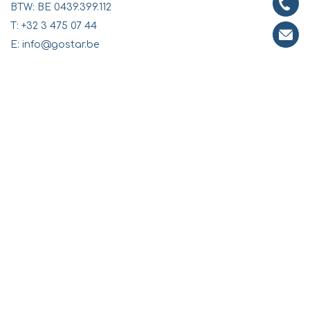
BTW: BE 0439.399.112
T:
+32 3 475 07 44
E:
info@gostar.be
Sitemap
Biopool
Zwemvijver
Totaalprojecten
Inspiratie
Offerte