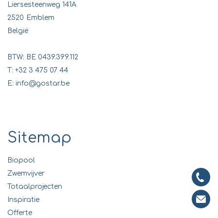
Liersesteenweg 141A
2520
Emblem
België
BTW: BE 0439.399.112
T:
+32 3 475 07 44
E:
info@gostar.be
Sitemap
Biopool
Zwemvijver
Totaalprojecten
Inspiratie
Offerte